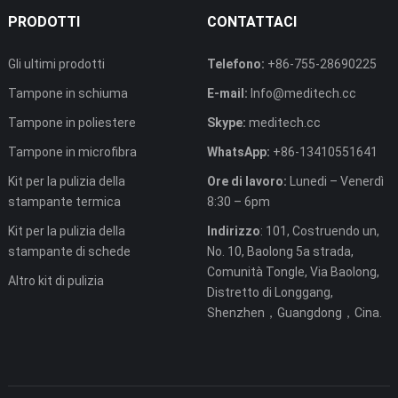
PRODOTTI
CONTATTACI
Gli ultimi prodotti
Telefono:
+86-755-28690225
Tampone in schiuma
E-mail:
Info@meditech.cc
Tampone in poliestere
Skype:
meditech.cc
Tampone in microfibra
WhatsApp:
+86-13410551641
Kit per la pulizia della
Ore di lavoro:
Lunedi – Venerdì
stampante termica
8:30 – 6pm
Kit per la pulizia della
Indirizzo
: 101, Costruendo un,
stampante di schede
No. 10, Baolong 5a strada,
Comunità Tongle, Via Baolong,
Altro kit di pulizia
Distretto di Longgang,
Shenzhen，Guangdong，Cina.