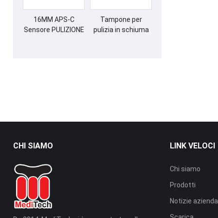
16MM APS-C
Tampone per
Sensore PULIZIONE
pulizia in schiuma
DELLA SCABILE
ESD con punta a
spirale
CHI SIAMO
LINK VELOCI
Chi siamo
Prodotti
Notizie azienda
Scarica