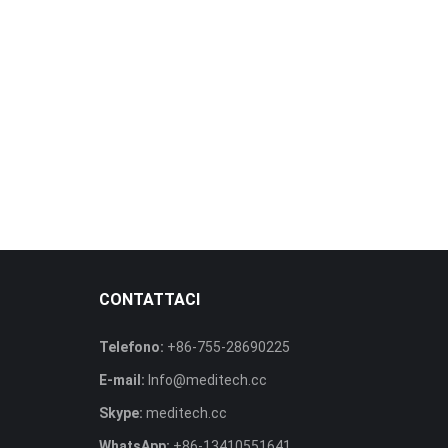
CONTATTACI
Telefono:
+86-755-28690225
E-mail:
Info@meditech.cc
Skype:
meditech.cc
WhatsApp:
+86-13410551641