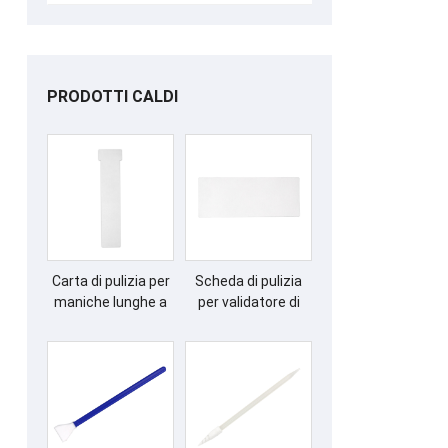
PRODOTTI CALDI
Carta di pulizia per
Scheda di pulizia
maniche lunghe a
per validatore di
forma di T IDP
banconote
65x156mm