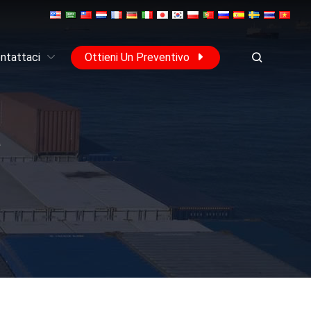
ntattaci
Ottieni Un Preventivo
a