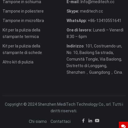
Tampone in schiuma
E-mail:
Info@meditech.cc
Tampone in poliestere
Skype:
meditech.cc
Tampone in microfibra
WhatsApp:
+86-13410551641
Kit per la pulizia della
Ore di lavoro:
Lunedi – Venerdì
stampante termica
8:30 – 6pm
Kit per la pulizia della
Indirizzo
: 101, Costruendo un,
stampante di schede
No. 10, Baolong 5a strada,
Comunità Tongle, Via Baolong,
Altro kit di pulizia
Distretto di Longgang,
Shenzhen，Guangdong，Cina.
Copyright © 2024 Shenzhen MediTech Technology Co., srl. Tutti i
diritti riservati.
Chi siamo
Contattaci