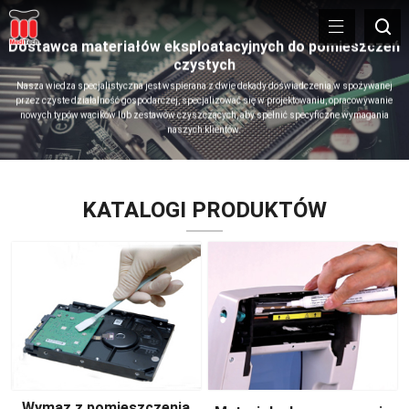
Dostawca materiałów eksploatacyjnych do pomieszczeń
czystych
Nasza wiedza specjalistyczna jest wspierana z dwie dekady doświadczenia w spożywanej
przez czyste działalność gospodarczej, specjalizować się w projektowaniu, opracowywanie
nowych typów wacików lub zestawów czyszczących, aby spełnić specyficzne wymagania
naszych klientów.
KATALOGI PRODUKTÓW
Wymaz z pomieszczenia