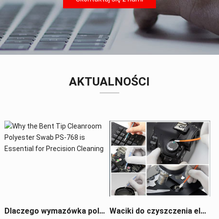
AKTUALNOŚCI
Dlaczego wymazówka poliestrowa PS-768 do pomieszczeń czystych z wygiętą końcówką jest niezbędna do precyzyjnego czyszczenia
Waciki do czyszczenia elektroniki: Niezbędne narzędzie do konserwacji precyzyjnej elektroniki