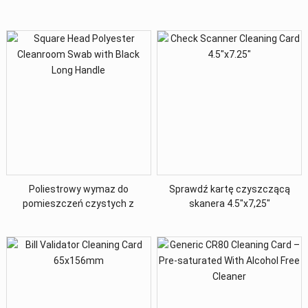
Poliestrowy wymaz do
Sprawdź kartę czyszczącą
pomieszczeń czystych z
skanera 4.5″x7,25″
kwadratową główką i czarnym
długim uchwytem