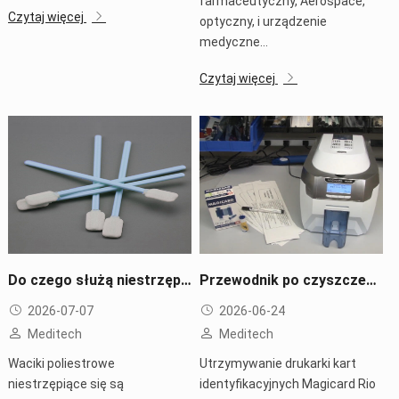
farmaceutyczny, Aerospace,
Czytaj więcej
optyczny, i urządzenie
medyczne…
Czytaj więcej
Do czego służą niestrzępiące się waciki poliestrowe
Przewodnik po czyszczeniu Magicard Rio Pro: Popraw jakość druku i wydłuż żywotność drukarki
2026-07-07
2026-06-24
Meditech
Meditech
Waciki poliestrowe
Utrzymywanie drukarki kart
niestrzępiące się są
identyfikacyjnych Magicard Rio