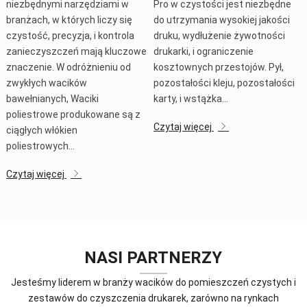
niezbędnymi narzędziami w
Pro w czystości jest niezbędne
branżach, w których liczy się
do utrzymania wysokiej jakości
czystość, precyzja, i kontrola
druku, wydłużenie żywotności
zanieczyszczeń mają kluczowe
drukarki, i ograniczenie
znaczenie. W odróżnieniu od
kosztownych przestojów. Pył,
zwykłych wacików
pozostałości kleju, pozostałości
bawełnianych, Waciki
karty, i wstążka…
poliestrowe produkowane są z
Czytaj więcej
ciągłych włókien
poliestrowych…
Czytaj więcej
NASI PARTNERZY
Jesteśmy liderem w branży wacików do pomieszczeń czystych i
zestawów do czyszczenia drukarek, zarówno na rynkach