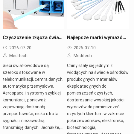
Czyszczenie złącza światłowodowego: Najlepsze praktyki, Metody, i Przewodnik po narzędziach do czyszczenia
Najlepsze marki wymazów do pomieszczeń czystych w Chinach 2026
2026-07-20
2026-07-10
Meditech
Meditech
Sieci światłowodowe są
Chiny stały się jednym z
szeroko stosowane w
wiodących na świecie ośrodków
telekomunikacji, centra danych,
produkcyjnych materiałów
automatyka przemysłowa,
eksploatacyjnych do
Aerospace, i systemy szybkiej
pomieszczeń czystych,
komunikacji, ponieważ
dostarczanie wysokiej jakości
zapewniają doskonałą
wymazów do pomieszczeń
przepustowość, niska utrata
czystych klientom w zakresie
sygnału, i niezawodną
półprzewodników, elektronika,
transmisję danych. Jednakże,…
biotechnologia,