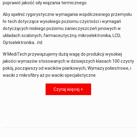
poprawić jakość siły wiązania termicznego.
Aby spełnić rygorystyczne wymagania współczesnego przemysłu
hi-tech dotyczące wysokiego poziomu czystości i wymagań
dotyczących niskiego poziomu zanieczyszczeń jonowych w
układach scalonych, farmaceutyczny, mikroelektronika, LCD,
Optoelektronika…itd.
W MediTech przywiązujemy dużą wagę do produkcji wysokiej
jakości wymazów stosowanych w dzisiejszych klasach 100 czysty
pokój, począwszy od wacików piankowych, Wymazy poliestrowe, i
waciki z mikrofibry aż po waciki specjalistyczne.
Czytaj więcej +