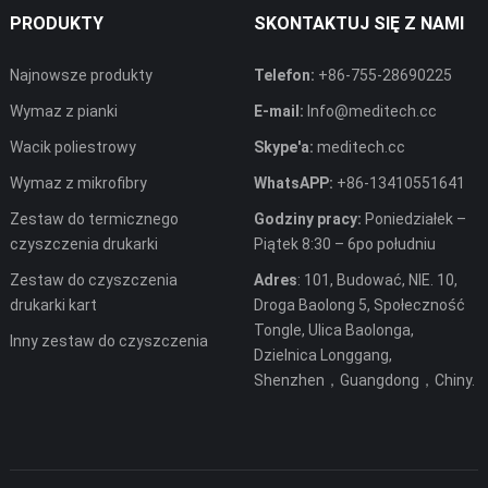
PRODUKTY
SKONTAKTUJ SIĘ Z NAMI
Najnowsze produkty
Telefon:
+86-755-28690225
Wymaz z pianki
E-mail:
Info@meditech.cc
Wacik poliestrowy
Skype'a:
meditech.cc
Wymaz z mikrofibry
WhatsAPP:
+86-13410551641
Zestaw do termicznego
Godziny pracy:
Poniedziałek –
czyszczenia drukarki
Piątek 8:30 – 6po południu
Zestaw do czyszczenia
Adres
: 101, Budować, NIE. 10,
drukarki kart
Droga Baolong 5, Społeczność
Tongle, Ulica Baolonga,
Inny zestaw do czyszczenia
Dzielnica Longgang,
Shenzhen，Guangdong，Chiny.