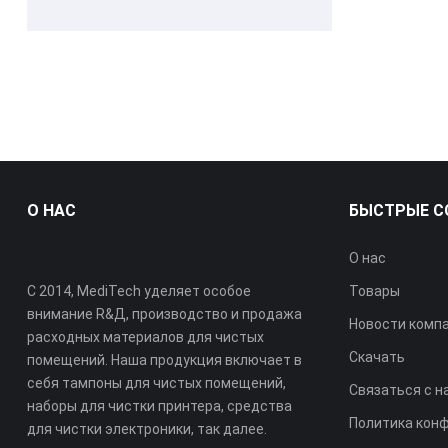
16MM APS-C
Тампон для
Очистка Swabling
чистки пены ESD
Swab
со спиральным
наконечником
О НАС
БЫСТРЫЕ С
О нас
С 2014, MediTech уделяет особое
Товары
внимание R&Д, производство и продажа
Новости комп
расходных материалов для чистых
Скачать
помещений. Наша продукция включает в
себя тампоны для чистых помещений,
Связаться с н
наборы для чистки принтера, средства
Политика кон
для чистки электроники, так далее.