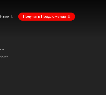
 Нами
Получить Предложение
чка для очистки принтера с повторным переносом
носом