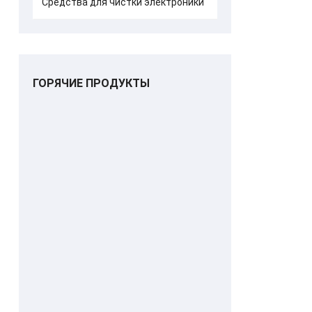
Средства для чистки электроники
ГОРЯЧИЕ ПРОДУКТЫ
Чистящая карта
Чистящая
IDP с длинным Т-
карточка для
образным рукавом
купюроприемника
65х156мм