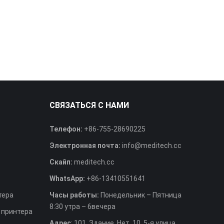
СВЯЗАТЬСЯ С НАМИ
Телефон:
+86-755-28690225
Электронная почта:
info@meditech.cc
Скайп:
meditech.cc
WhatsApp:
+86-13410551641
тера
Часы работы:
Понедельник – Пятница
8:30 утра – 6вечера
 принтера
Адрес
: 101, Здание, Нет. 10, 5-я улица