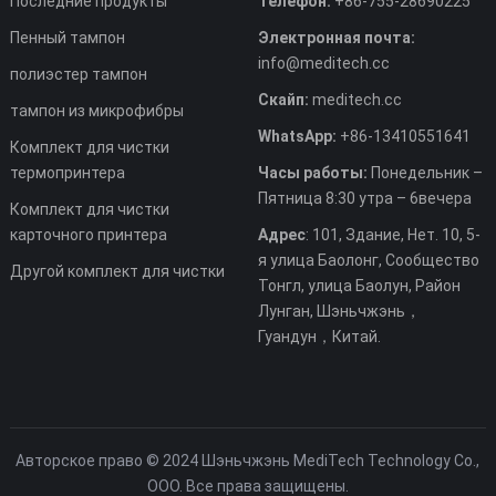
Последние продукты
Телефон:
+86-755-28690225
Пенный тампон
Электронная почта:
info@meditech.cc
полиэстер тампон
Скайп:
meditech.cc
тампон из микрофибры
WhatsApp:
+86-13410551641
Комплект для чистки
термопринтера
Часы работы:
Понедельник –
Пятница 8:30 утра – 6вечера
Комплект для чистки
карточного принтера
Адрес
: 101, Здание, Нет. 10, 5-
я улица Баолонг, Сообщество
Другой комплект для чистки
Тонгл, улица Баолун, Район
Лунган, Шэньчжэнь，
Гуандун，Китай.
Авторское право © 2024 Шэньчжэнь MediTech Technology Co.,
ООО. Все права защищены.