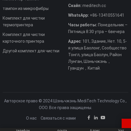
Скайп:
meditech.cc
тампон из микрофибры
WhatsApp:
+86-13410551641
Комплект для чистки
термопринтера
Часы работы:
Понедельник –
Пятница 8:30 утра – 6вечера
Комплект для чистки
карточного принтера
Адрес
: 101, Здание, Нет. 10, 5-
я улица Баолонг, Сообщество
Другой комплект для чистки
Тонгл, улица Баолун, Район
Лунган, Шэньчжэнь，
Гуандун，Китай.
Авторское право © 2024 Шэньчжэнь MediTech Technology Co.,
ООО. Все права защищены.
О нас
Связаться с нами
телефон
почта
Адрес
Чат