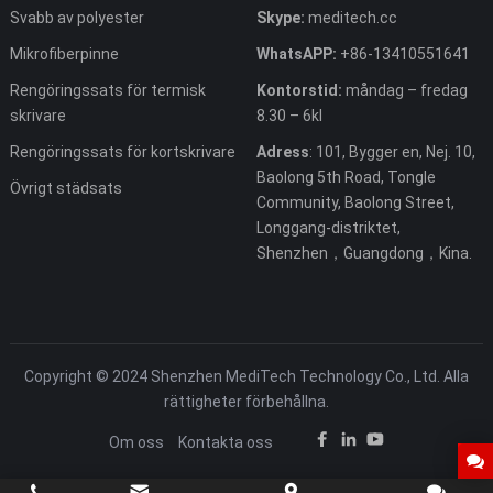
Svabb av polyester
Skype:
meditech.cc
Mikrofiberpinne
WhatsAPP:
+86-13410551641
Rengöringssats för termisk
Kontorstid:
måndag – fredag ​​
skrivare
8.30 – 6kl
Rengöringssats för kortskrivare
Adress
: 101, Bygger en, Nej. 10,
Baolong 5th Road, Tongle
Övrigt städsats
Community, Baolong Street,
Longgang-distriktet,
Shenzhen，Guangdong，Kina.
Copyright © 2024 Shenzhen MediTech Technology Co., Ltd. Alla
rättigheter förbehållna.
Om oss
Kontakta oss