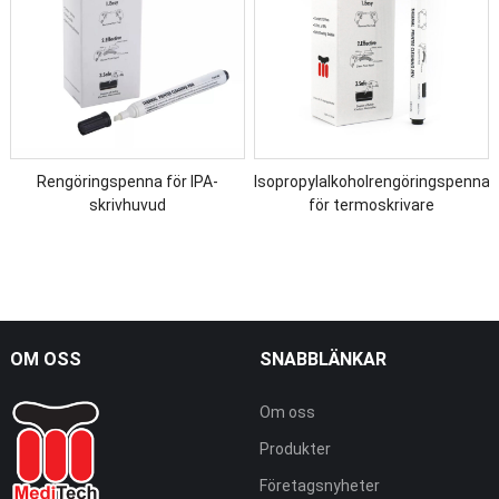
Rengöringspenna för IPA-
Isopropylalkoholrengöringspenna
skrivhuvud
för termoskrivare
OM OSS
SNABBLÄNKAR
Om oss
Produkter
Företagsnyheter