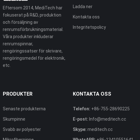
Ladda ner
Eftersom 2014, MediTech har
fokuserat på R&D, produktion
Kontakta oss
och försäljning av
Integritetspolicy
renrumsförbrukningsmaterial.
Våra produkter inkluderar
renrumspinnar,
rengöringssatser för skrivare,
rengöringsmedel för elektronik,
etc.
PRODUKTER
KONTAKTA OSS
Senaste produkterna
Telefon:
+86-755-28690225
Skumpinne
E-post:
Info@meditech.cc
Svabb av polyester
Skype:
meditech.cc
Mikrofiberpinne
WhatsAPP:
+86-13410551641