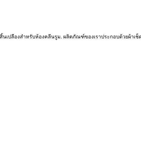
วัสดุสิ้นเปลืองสำหรับห้องคลีนรูม. ผลิตภัณฑ์ของเราประกอบด้วยผ้