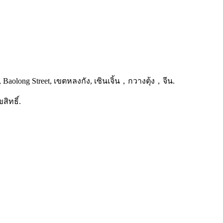
, Baolong Street, เขตหลงกัง, เซินเจิ้น，กวางตุ้ง，จีน.
สิทธิ์.