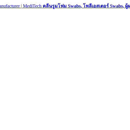
คลีนรูมโฟม Swabs, โพลีเอสเตอร์ Swabs, ผู้