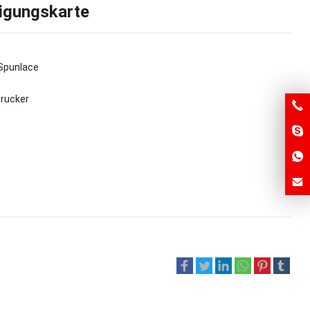
nigungskarte
Spunlace
rucker