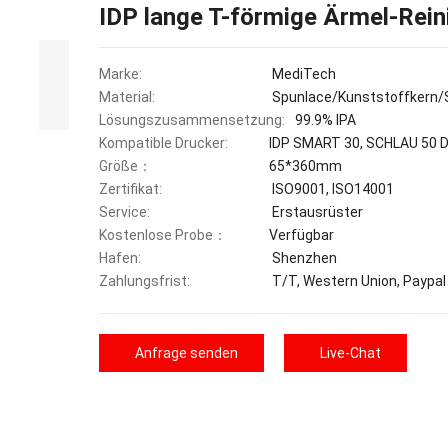
IDP lange T-förmige Ärmel-Rei
Marke:
MediTech
Material:
Spunlace/Kunststoffkern/
Lösungszusammensetzung:
99.9% IPA
Kompatible Drucker:
IDP SMART 30, SCHLAU 50 D
Größe：
65*360mm
Zertifikat:
ISO9001, ISO14001
Service:
Erstausrüster
Kostenlose Probe：
Verfügbar
Hafen:
Shenzhen
Zahlungsfrist:
T/T, Western Union, Paypal
Anfrage senden
Live-Chat