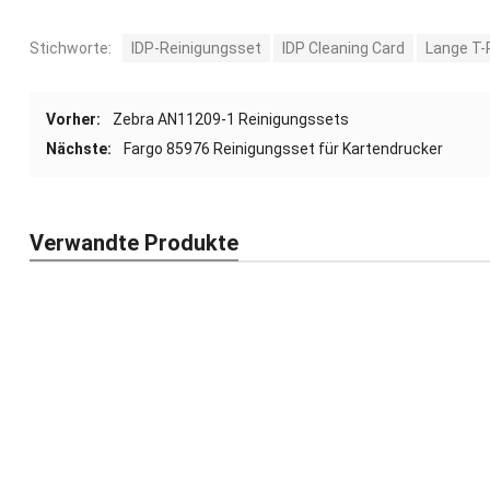
Stichworte:
IDP-Reinigungsset
IDP Cleaning Card
Lange T-
Vorher:
Zebra AN11209-1 Reinigungssets
Nächste:
Fargo 85976 Reinigungsset für Kartendrucker
Verwandte Produkte
IDP Long T-Reinigungskarten-Kit # 659008
ID