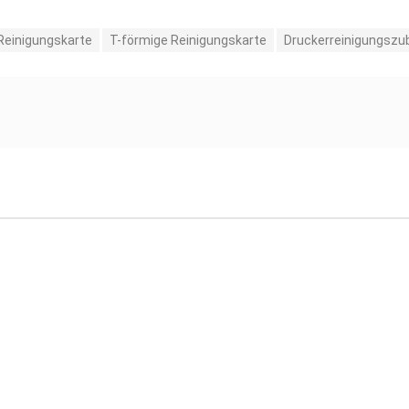
Reinigungskarte
T-förmige Reinigungskarte
Druckerreinigungszu
P-Reinigungsstift-Set
IDP-Reinigungstupfer-Set 