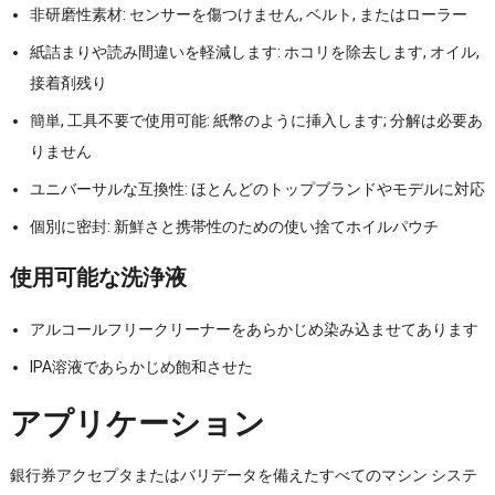
非研磨性素材: センサーを傷つけません, ベルト, またはローラー
紙詰まりや読み間違いを軽減します: ホコリを除去します, オイル,
接着剤残り
簡単, 工具不要で使用可能: 紙幣のように挿入します; 分解は必要あ
りません
ユニバーサルな互換性: ほとんどのトップブランドやモデルに対応
個別に密封: 新鮮さと携帯性のための使い捨てホイルパウチ
使用可能な洗浄液
アルコールフリークリーナーをあらかじめ染み込ませてあります
IPA溶液であらかじめ飽和させた
アプリケーション
銀行券アクセプタまたはバリデータを備えたすべてのマシン システ