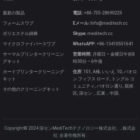
最新の製品
電話:
+86-755-28690225
フォームスワブ
Eメール:
Info@meditech.cc
ポリエステル綿棒
Skype:
meditech.cc
マイクロファイバースワブ
WhatsAPP:
+86-13410551641
サーマルプリンタークリーニン
営業時間:
月曜日 – 金曜日午前8
グキット
時30分 – 6午後
カードプリンタークリーニング
住所
: 101, A棟, いいえ. 10, バオロ
キット
ン フィフス ロード, トングル コ
ミュニティ, バオロン通り, 龍崗
その他のクリーニングキット
区, 深セン，広東，中国.
Copyright© 2024 深センMediTechテクノロジー株式会社。, 株式会
社. 全著作権所有.