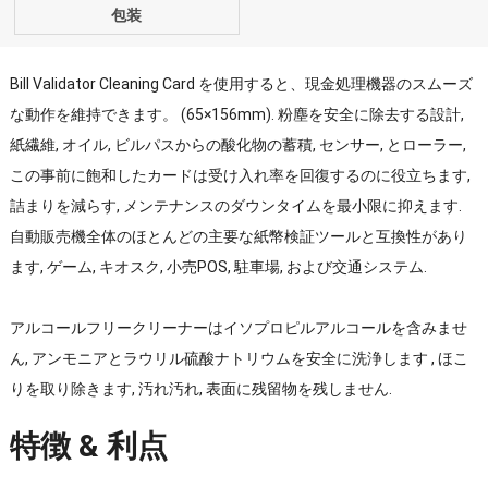
包装
Bill Validator Cleaning Card を使用すると、現金処理機器のスムーズ
な動作を維持できます。 (65×156mm). 粉塵を安全に除去する設計,
紙繊維, オイル, ビルパスからの酸化物の蓄積, センサー, とローラー,
この事前に飽和したカードは受け入れ率を回復するのに役立ちます,
詰まりを減らす, メンテナンスのダウンタイムを最小限に抑えます.
自動販売機全体のほとんどの主要な紙幣検証ツールと互換性があり
ます, ゲーム, キオスク, 小売POS, 駐車場, および交通システム.
アルコールフリークリーナーはイソプロピルアルコールを含みませ
ん, アンモニアとラウリル硫酸ナトリウムを安全に洗浄します , ほこ
りを取り除きます, 汚れ汚れ, 表面に残留物を残しません.
特徴 & 利点