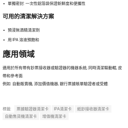
單獨密封: 一次性鋁箔袋保證新鮮度和便攜性
可用的清潔解決方案
預浸無酒精清潔劑
用 IPA 溶液預飽和
應用領域
適用於所有帶有鈔票接收器或驗證器的機器系統, 同時清潔驅動輥, 皮
帶和參考面.
例如: 自動販賣機, 添加價值機器, 銀行票據賬單驗證者或受體.
標籤:
票據驗證器清潔卡
IPA清潔卡
紙鈔接收器清潔卡
自動售貨機清潔卡
增值機清潔卡