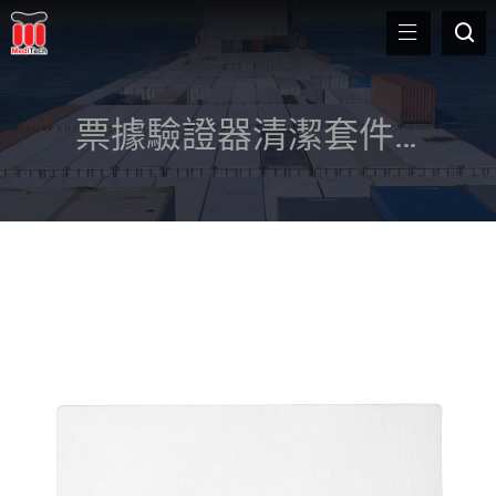
票據驗證器清潔套件
/
清