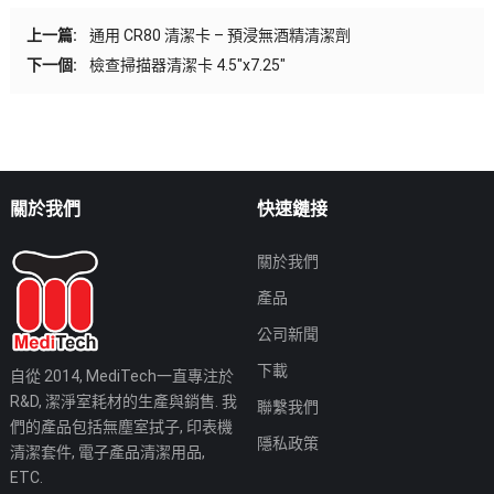
上一篇:
通用 CR80 清潔卡 – 預浸無酒精清潔劑
下一個:
檢查掃描器清潔卡 4.5″x7.25″
關於我們
快速鏈接
關於我們
產品
公司新聞
下載
自從 2014, MediTech一直專注於
R&D, 潔淨室耗材的生產與銷售. 我
聯繫我們
們的產品包括無塵室拭子, 印表機
隱私政策
清潔套件, 電子產品清潔用品,
ETC.