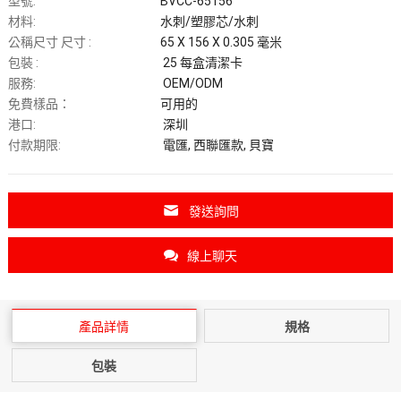
型號:
BVCC-65156
材料:
水刺/塑膠芯/水刺
公稱尺寸 尺寸 :
65 X 156 X 0.305 毫米
包裝 :
25 每盒清潔卡
服務:
OEM/ODM
免費樣品：
可用的
港口:
深圳
付款期限:
電匯, 西聯匯款, 貝寶
發送詢問
線上聊天
產品詳情
規格
包裝