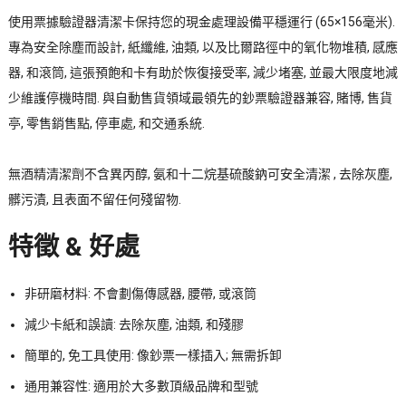
使用票據驗證器清潔卡保持您的現金處理設備平穩運行 (65×156毫米).
專為安全除塵而設計, 紙纖維, 油類, 以及比爾路徑中的氧化物堆積, 感應
器, 和滾筒, 這張預飽和卡有助於恢復接受率, 減少堵塞, 並最大限度地減
少維護停機時間. 與自動售貨領域最領先的鈔票驗證器兼容, 賭博, 售貨
亭, 零售銷售點, 停車處, 和交通系統.
無酒精清潔劑不含異丙醇, 氨和十二烷基硫酸鈉可安全清潔 , 去除灰塵,
髒污漬, 且表面不留任何殘留物.
特徵 & 好處
非研磨材料: 不會劃傷傳感器, 腰帶, 或滾筒
減少卡紙和誤讀: 去除灰塵, 油類, 和殘膠
簡單的, 免工具使用: 像鈔票一樣插入; 無需拆卸
通用兼容性: 適用於大多數頂級品牌和型號