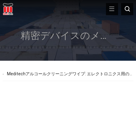
精密デバイスのメンテナンス
Meditechアルコールクリーニングワイプ: エレクトロニクス用の究極のソリューション, 光学 & 精密デバイスのメンテナンス