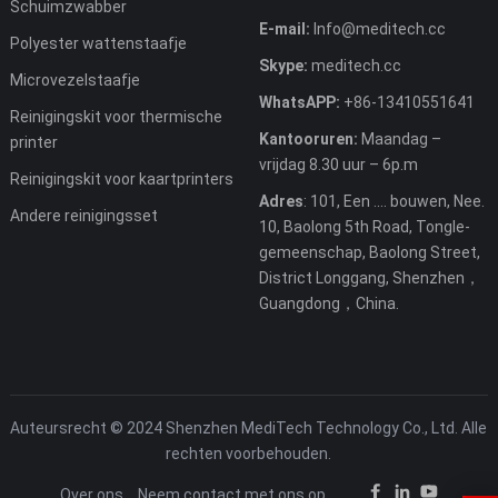
Schuimzwabber
E-mail:
Info@meditech.cc
Polyester wattenstaafje
Skype:
meditech.cc
Microvezelstaafje
WhatsAPP:
+86-13410551641
Reinigingskit voor thermische
Kantooruren:
Maandag –
printer
vrijdag 8.30 uur – 6p.m
Reinigingskit voor kaartprinters
Adres
: 101, Een .... bouwen, Nee.
Andere reinigingsset
10, Baolong 5th Road, Tongle-
gemeenschap, Baolong Street,
District Longgang, Shenzhen，
Guangdong，China.
Auteursrecht © 2024 Shenzhen MediTech Technology Co., Ltd. Alle
rechten voorbehouden.
Over ons
Neem contact met ons op