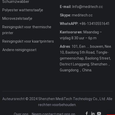
Schuimzwabber
E-mail:
Info@meditech.cc
Polyester wattenstaafje
Skype:
meditech.cc
Microvezelstaafje
WhatsAPP:
+86-13410551641
Reinigingskit voor thermische
Kantooruren:
Maandag –
printer
vrijdag 8.30 uur – 6p.m
Reinigingskit voor kaartprinters
Adres
: 101, Een .... bouwen, Nee.
Andere reinigingsset
10, Baolong 5th Road, Tongle-
gemeenschap, Baolong Street,
District Longgang, Shenzhen，
Guangdong，China.
Auteursrecht © 2024 Shenzhen MediTech Technology Co., Ltd. Alle
rechten voorbehouden.
Over ons
Neem contact met ons op