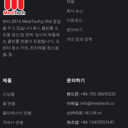
제품
회사 뉴스
다운로드
부터 2014, MediTech는 R에 중점
을 두고 있습니다.&디, 클린룸 소
문의하기
모품 생산 및 판매. 당사의 제품에
개인 정보 정책
는 클린룸 면봉이 포함됩니다., 프
린터 청소 키트, 전자제품 청소용
품, 등.
제품
문의하기
신상품
핸드폰:
+86-755-28690225
폼 면봉
이메일:
Info@meditech.cc
폴리에스터 면봉
스카이프:
메디텍.cc
극세사 면봉
왓츠앱:
+86-13410551641