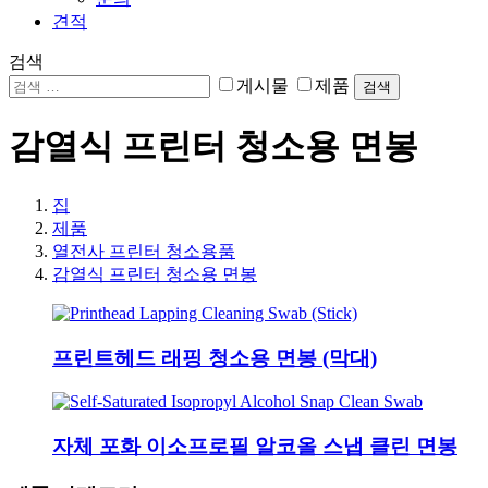
견적
검색
게시물
제품
검색
감열식 프린터 청소용 면봉
집
제품
열전사 프린터 청소용품
감열식 프린터 청소용 면봉
프린트헤드 래핑 청소용 면봉 (막대)
자체 포화 이소프로필 알코올 스냅 클린 면봉