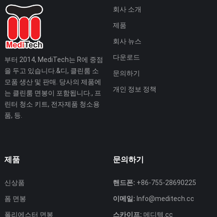
회사 소개
제품
회사 뉴스
다운로드
부터 2014, MediTech는 R에 중점
을 두고 있습니다.&디, 클린룸 소
문의하기
모품 생산 및 판매. 당사의 제품에
개인 정보 정책
는 클린룸 면봉이 포함됩니다., 프
린터 청소 키트, 전자제품 청소용
품, 등.
제품
문의하기
신상품
핸드폰:
+86-755-28690225
폼 면봉
이메일:
Info@meditech.cc
폴리에스터 면봉
스카이프:
메디텍.cc