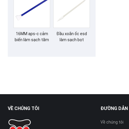
16MM aps-c cảm
Đầu xoắn ốc esd
biến làm sạch tăm
làm sạch bọt
VỀ CHÚNG TÔI
ĐƯỜNG DẪN
Về chúng tôi