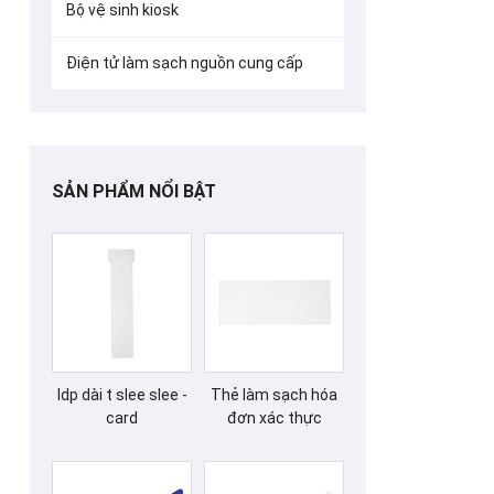
Bộ vệ sinh kiosk
Điện tử làm sạch nguồn cung cấp
SẢN PHẨM NỔI BẬT
Idp dài t slee slee -
Thẻ làm sạch hóa
card
đơn xác thực
65x156mm