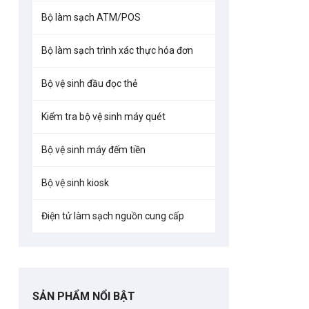
Thẻ làm sạch
Bộ làm sạch ATM/POS
Bộ làm sạch trình xác thực hóa đơn
Bộ vệ sinh đầu đọc thẻ
Đầu xốp đầu
cầm bằng 
Kiểm tra bộ vệ sinh máy quét
Bộ vệ sinh máy đếm tiền
Bộ vệ sinh kiosk
Fargo 85650
cho má
Điện tử làm sạch nguồn cung cấp
SẢN PHẨM NỔI BẬT