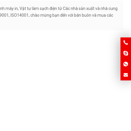
nh máy in, Vật tư làm sạch điện tử Các nhà sản xuất và nhà cung
O9001, ISO14001, chào mừng bạn đến với bán buôn và mua các
làm sạch hóa đơn xác thực
65x156mm
Thẻ Làm Sạch CR80 Chung – Được
bão hòa trước với chất tẩy rửa
không chứa cồn