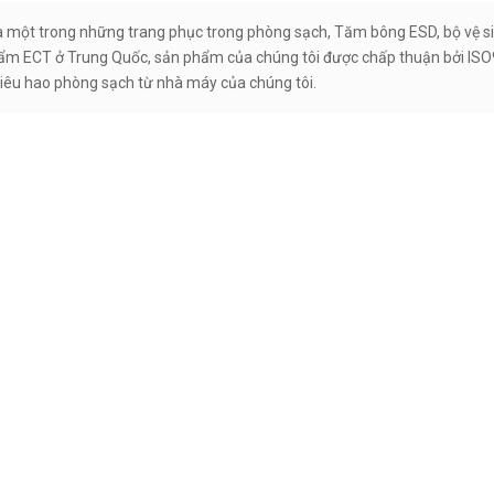
là một trong những trang phục trong phòng sạch, Tăm bông ESD, bộ vệ si
ẩm ECT ở Trung Quốc, sản phẩm của chúng tôi được chấp thuận bởi IS
iêu hao phòng sạch từ nhà máy của chúng tôi.
Kiểm tra thẻ làm sạch máy quét
Thẻ 
4.5″x7,25″
hòng sạch Polyester
 tay cầm dài màu đen