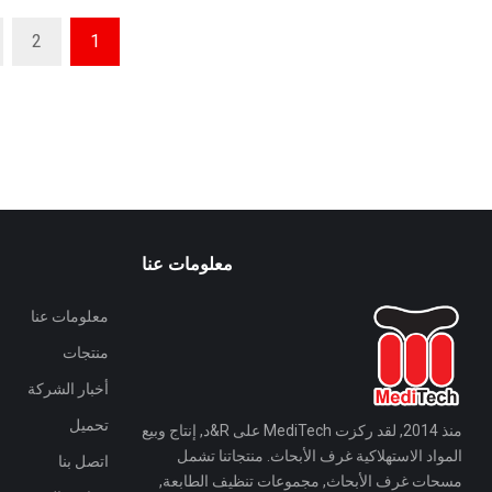
2
1
معلومات عنا
معلومات عنا
منتجات
أخبار الشركة
تحميل
منذ 2014, لقد ركزت MediTech على R&د, إنتاج وبيع
المواد الاستهلاكية غرف الأبحاث. منتجاتنا تشمل
اتصل بنا
مسحات غرف الأبحاث, مجموعات تنظيف الطابعة,