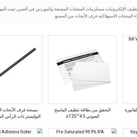
, مسحة ESD, طقم تنظيف الطابعة, تنظيف الإلكترونيات مستلزمات المنتجات المصنعة والموردين في الصين, تمت 
فاتورة
التحقق من بطاقة تنظيف الماسح
مسحة غرف الأبحاث ا
الضوئي 4.5″x7.25″
البوليستر ذات الرأس ال
أسود طويل