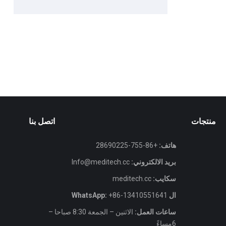
منتجات
اتصل بنا
هاتف:
+86-755-28690225
بريد الالكتروني:
Info@meditech.cc
سكايب:
meditech.cc
ال WhatsApp:
+86-13410551641
ساعات العمل:
الاثنين – الجمعة 8:30 صباحا –
6مساءً