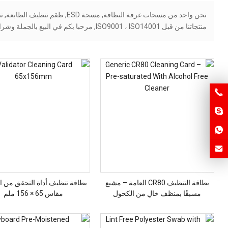
نحن واحد من مسحات غرفة النظافة
منتجاتنا من قبل ISO9001 ، ISO14001, مرحبا بكم في البيع بالجملة وشراء المنتجات الاستهلاكية غرف الأبحاث من المصنع.
بطاقة التنظيف CR80 العامة – مشبع
بطاقة تنظيف أداة التحقق من ال
مسبقًا بمنظف خالٍ من الكحول
مقاس 65 × 156 ملم