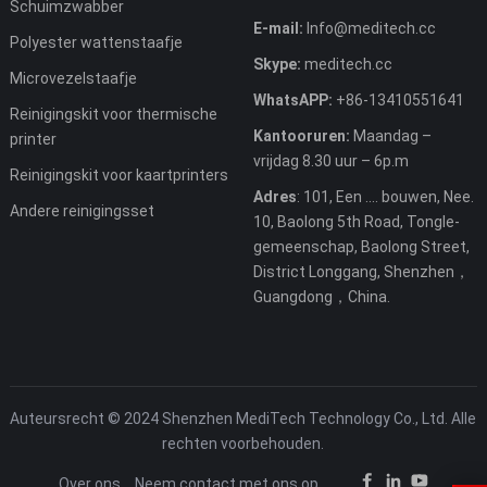
Schuimzwabber
E-mail:
Info@meditech.cc
Polyester wattenstaafje
Skype:
meditech.cc
Microvezelstaafje
WhatsAPP:
+86-13410551641
Reinigingskit voor thermische
Kantooruren:
Maandag –
printer
vrijdag 8.30 uur – 6p.m
Reinigingskit voor kaartprinters
Adres
: 101, Een .... bouwen, Nee.
Andere reinigingsset
10, Baolong 5th Road, Tongle-
gemeenschap, Baolong Street,
District Longgang, Shenzhen，
Guangdong，China.
Auteursrecht © 2024 Shenzhen MediTech Technology Co., Ltd. Alle
rechten voorbehouden.
Over ons
Neem contact met ons op