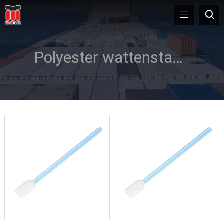
Polyester wattenstaafje met breekpunt