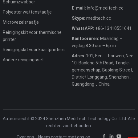
Schuimzwabber
E-mail:
Info@meditech.cc
Polyester wattenstaafje
Skype:
meditech.cc
Microvezelstaafje
WhatsAPP:
+86-13410551641
Reinigingskit voor thermische
Kantooruren:
Maandag –
printer
vrijdag 8.30 uur – 6p.m
Reinigingskit voor kaartprinters
Adres
: 101, Een .... bouwen, Nee.
Andere reinigingsset
10, Baolong 5th Road, Tongle-
gemeenschap, Baolong Street,
District Longgang, Shenzhen，
Guangdong，China.
Auteursrecht © 2024 Shenzhen MediTech Technology Co., Ltd. Alle
rechten voorbehouden.
Over ons
Neem contact met ons op