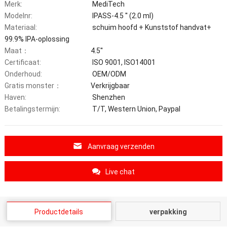
Merk:
MediTech
Modelnr:
IPASS-4.5 '' (2.0 ml)
Materiaal:
schuim hoofd + Kunststof handvat+
99.9% IPA-oplossing
Maat：
4.5''
Certificaat:
ISO 9001, ISO14001
Onderhoud:
OEM/ODM
Gratis monster：
Verkrijgbaar
Haven:
Shenzhen
Betalingstermijn:
T/T, Western Union, Paypal
Aanvraag verzenden
Live chat
Productdetails
verpakking