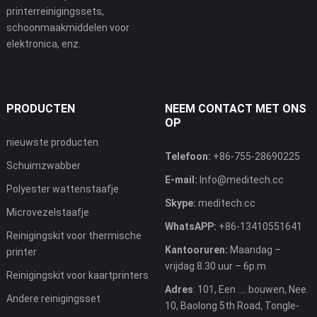
printerreinigingssets,
schoonmaakmiddelen voor
elektronica, enz.
PRODUCTEN
NEEM CONTACT MET ONS
OP
nieuwste producten
Telefoon:
+86-755-28690225
Schuimzwabber
E-mail:
Info@meditech.cc
Polyester wattenstaafje
Skype:
meditech.cc
Microvezelstaafje
WhatsAPP:
+86-13410551641
Reinigingskit voor thermische
Kantooruren:
Maandag –
printer
vrijdag 8.30 uur – 6p.m
Reinigingskit voor kaartprinters
Adres
: 101, Een .... bouwen, Nee.
Andere reinigingsset
10, Baolong 5th Road, Tongle-