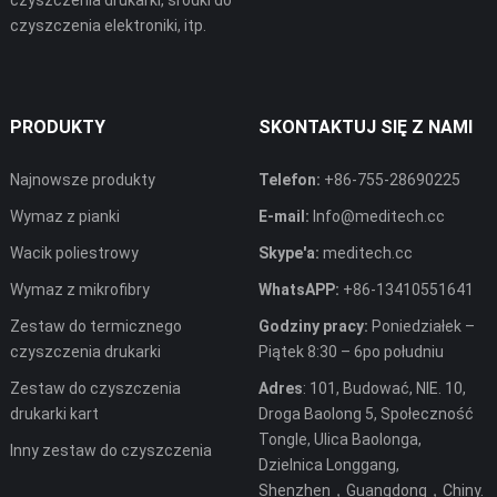
czyszczenia drukarki, środki do
czyszczenia elektroniki, itp.
PRODUKTY
SKONTAKTUJ SIĘ Z NAMI
Najnowsze produkty
Telefon:
+86-755-28690225
Wymaz z pianki
E-mail:
Info@meditech.cc
Wacik poliestrowy
Skype'a:
meditech.cc
Wymaz z mikrofibry
WhatsAPP:
+86-13410551641
Zestaw do termicznego
Godziny pracy:
Poniedziałek –
czyszczenia drukarki
Piątek 8:30 – 6po południu
Zestaw do czyszczenia
Adres
: 101, Budować, NIE. 10,
drukarki kart
Droga Baolong 5, Społeczność
Tongle, Ulica Baolonga,
Inny zestaw do czyszczenia
Dzielnica Longgang,
Shenzhen，Guangdong，Chiny.