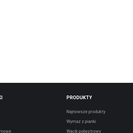
KI
PRODUKTY
Najnowsze produkty
Wymaz z pianki
irmowe
Wacik poliestrowy