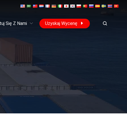
uj Się Z Nami
Uzyskaj Wycenę