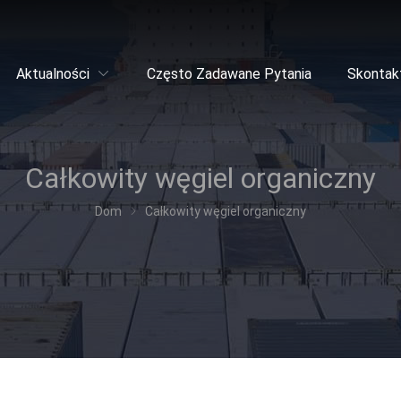
Aktualności
Często Zadawane Pytania
Skontakt
Całkowity węgiel organiczny
Dom
Całkowity węgiel organiczny