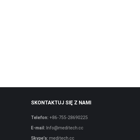
SKONTAKTUJ SIĘ Z NAMI
Telefon:
+86-755-28690225
E-mail:
Info@meditech.cc
Skype'a:
meditech.cc