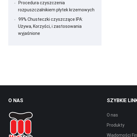
Procedura czyszczenia
rozpuszczalnikiem płytek krzemowych
99% Chusteczki czyszczące IPA:
Używa, Korzyści, i zastosowania
wyjaśnione
O NAS
SZYBKIE LIN
O nas
Produkty
Wiadomości F