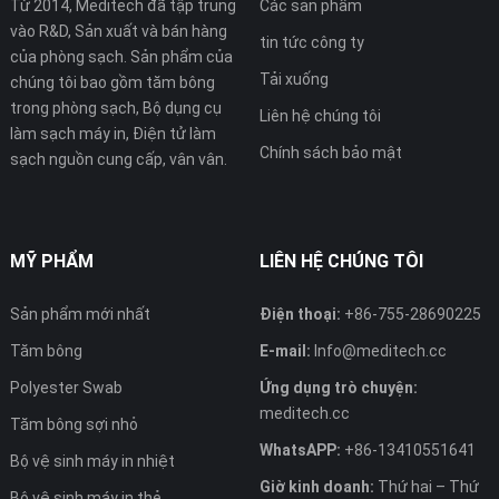
Từ 2014, Meditech đã tập trung
Các sản phẩm
vào R&D, Sản xuất và bán hàng
tin tức công ty
của phòng sạch. Sản phẩm của
Tải xuống
chúng tôi bao gồm tăm bông
trong phòng sạch, Bộ dụng cụ
Liên hệ chúng tôi
làm sạch máy in, Điện tử làm
Chính sách bảo mật
sạch nguồn cung cấp, vân vân.
MỸ PHẨM
LIÊN HỆ CHÚNG TÔI
Sản phẩm mới nhất
Điện thoại:
+86-755-28690225
Tăm bông
E-mail:
Info@meditech.cc
Polyester Swab
Ứng dụng trò chuyện:
meditech.cc
Tăm bông sợi nhỏ
WhatsAPP:
+86-13410551641
Bộ vệ sinh máy in nhiệt
Giờ kinh doanh:
Thứ hai – Thứ
Bộ vệ sinh máy in thẻ