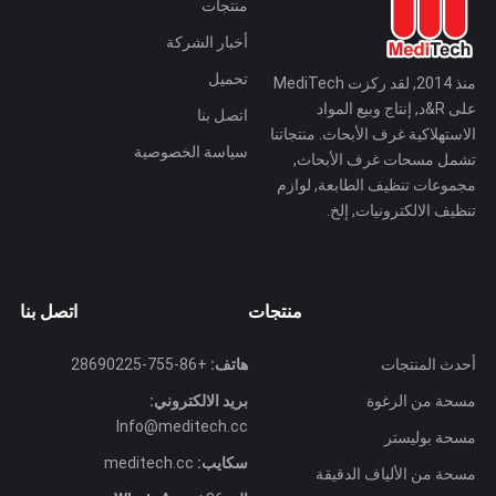
منتجات
أخبار الشركة
تحميل
منذ 2014, لقد ركزت MediTech
على R&د, إنتاج وبيع المواد
اتصل بنا
الاستهلاكية غرف الأبحاث. منتجاتنا
سياسة الخصوصية
تشمل مسحات غرف الأبحاث,
مجموعات تنظيف الطابعة, لوازم
تنظيف الالكترونيات, إلخ.
منتجات
اتصل بنا
أحدث المنتجات
هاتف:
+86-755-28690225
مسحة من الرغوة
بريد الالكتروني:
Info@meditech.cc
مسحة بوليستر
سكايب:
meditech.cc
مسحة من الألياف الدقيقة