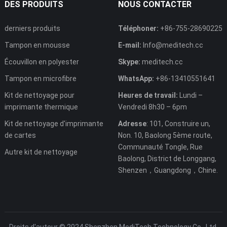
DES PRODUITS
NOUS CONTACTER
derniers produits
Téléphoner:
+86-755-28690225
Tampon en mousse
E-mail:
Info@meditech.cc
Écouvillon en polyester
Skype:
meditech.cc
Tampon en microfibre
WhatsApp:
+86-13410551641
Kit de nettoyage pour
Heures de travail:
Lundi –
imprimante thermique
Vendredi 8h30 – 6pm
Kit de nettoyage d'imprimante
Adresse
: 101, Construire un,
de cartes
Non. 10, Baolong 5ème route,
Communauté Tongle, Rue
Autre kit de nettoyage
Baolong, District de Longgang,
Shenzen，Guangdong，Chine.
Droits d'auteur © 2024 Shenzhen MediTech Technology Co., Ltd.