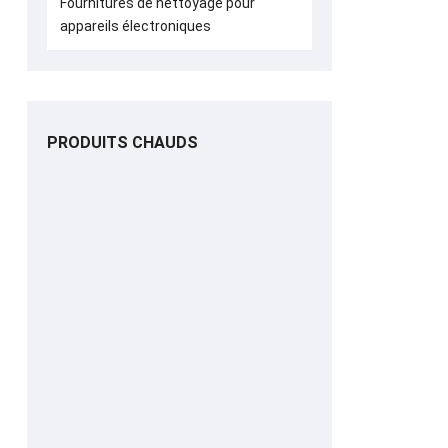
Fournitures de nettoyage pour
appareils électroniques
PRODUITS CHAUDS
Carte de nettoyage
Carte de nettoyage
à manches longues
pour validateur de
en forme de T IDP
factures
65x156mm