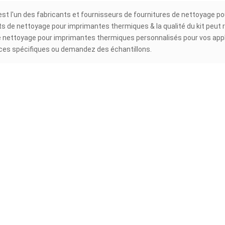
st l'un des fabricants et fournisseurs de fournitures de nettoyage po
ts de nettoyage pour imprimantes thermiques & la qualité du kit peut
e nettoyage pour imprimantes thermiques personnalisés pour vos appli
ces spécifiques ou demandez des échantillons.
ttoyage d'imprimante
Carte de nettoyage d'imprimante
Écou
mique 2''*4''
thermique 2''*6''
roda