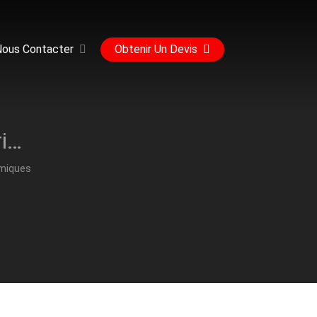
Nous Contacter
Obtenir Un Devis
Fournitures de nettoyage pour imprimantes thermiques
rmiques