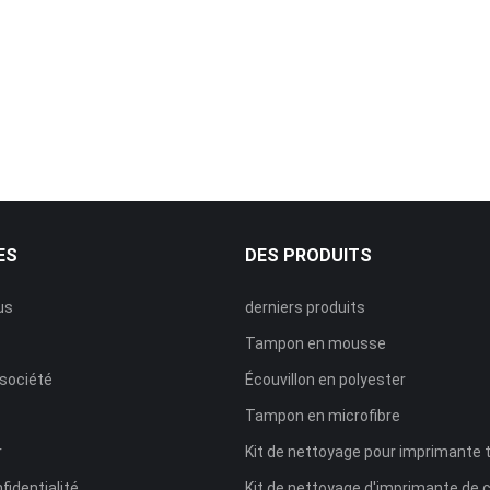
ES
DES PRODUITS
us
derniers produits
Tampon en mousse
 société
Écouvillon en polyester
Tampon en microfibre
r
Kit de nettoyage pour imprimante
fidentialité
Kit de nettoyage d'imprimante de 