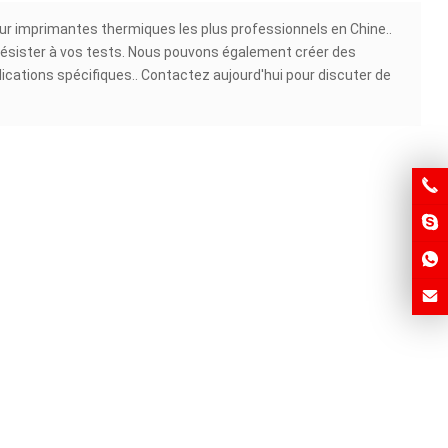
ur imprimantes thermiques les plus professionnels en Chine..
 résister à vos tests. Nous pouvons également créer des
cations spécifiques.. Contactez aujourd'hui pour discuter de
Stylo de nettoyage de tête
d'impression IPA
villon de nettoyage pour
ge des têtes d'impression
(Bâton)