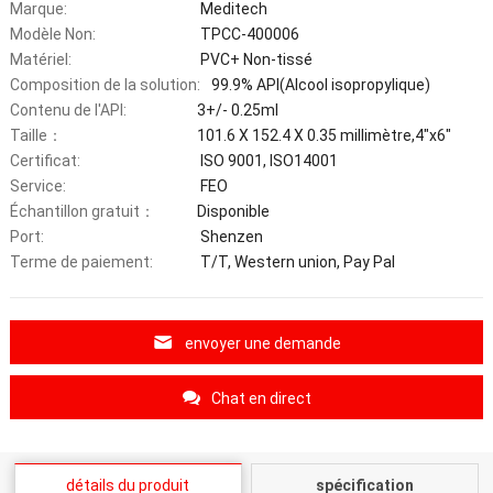
Marque:
Meditech
Modèle Non:
TPCC-400006
Matériel:
PVC+ Non-tissé
Composition de la solution:
99.9% API(Alcool isopropylique)
Contenu de l'API:
3+/- 0.25ml
Taille：
101.6 X 152.4 X 0.35 millimètre,4"x6"
Certificat:
ISO 9001, ISO14001
Service:
FEO
Échantillon gratuit：
Disponible
Port:
Shenzen
Terme de paiement:
T/T, Western union, Pay Pal
envoyer une demande
Chat en direct
détails du produit
spécification