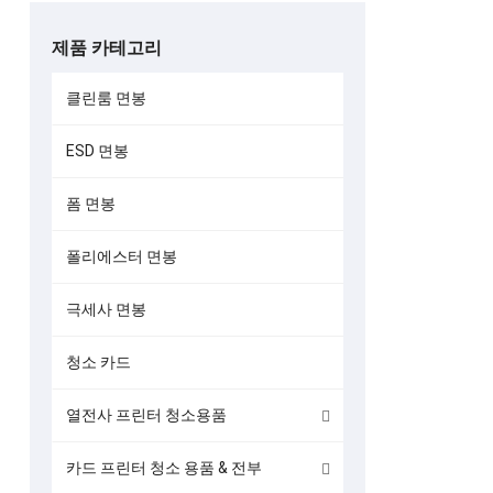
제품 카테고리
클린룸 면봉
ESD 면봉
데이터 카드 549
폼 면봉
001 
폴리에스터 면봉
극세사 면봉
청소 카드
열전사 프린터 청소용품
카드 프린터 청소 용품 & 전부