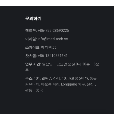
문의하기
핸드폰:
+86-755-28690225
이메일:
Info@meditech.cc
스카이프:
메디텍.cc
왓츠앱:
+86-13410551641
업무 시간:
월요일 – 금요일 오전 8시 30분 – 6오
후
주소
: 101, 빌딩 A, 아니. 10, 바오롱 5번가, 통글
커뮤니티, 바오롱 거리, Longgang 지구, 선전，
광동，중국.